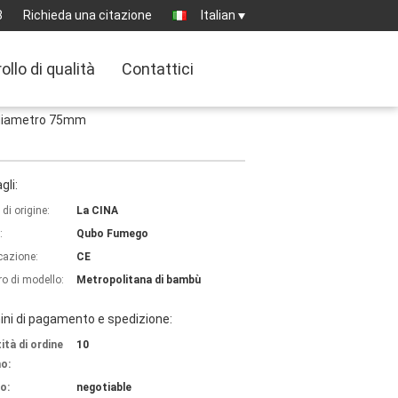
8
Richieda una citazione
Italian
ollo di qualità
Contattici
el diametro 75mm
gli:
di origine:
La CINA
:
Qubo Fumego
icazione:
CE
o di modello:
Metropolitana di bambù
ni di pagamento e spedizione:
ità di ordine
10
o:
o:
negotiable