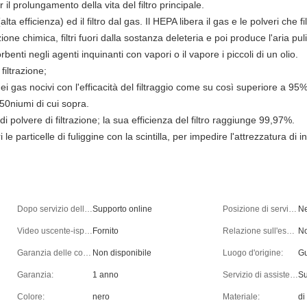
er il prolungamento della vita del filtro principale.
alta efficienza) ed il filtro dal gas. Il HEPA libera il gas e le polveri che filt
one chimica, filtri fuori dalla sostanza deleteria e poi produce l'aria puli
rbenti negli agenti inquinanti con vapori o il vapore i piccoli di un olio.
 filtrazione;
 dei gas nocivi con l'efficacità del filtraggio come su così superiore a 95%
i 50niumi di cui sopra.
le di polvere di filtrazione; la sua efficienza del filtro raggiunge 99,97%.
 le particelle di fuliggine con la scintilla, per impedire l'attrezzatura di inf
Dopo servizio della garanzia:
Supporto online
Posizione di servizio locale:
N
Video uscente-ispezione:
Fornito
Relazione sull'esperimento del macchinario:
No
Garanzia delle componenti del centro:
Non disponibile
Luogo d'origine:
Gu
Garanzia:
1 anno
Servizio di assistenza al cliente fornito:
Su
Colore:
nero
Materiale:
di