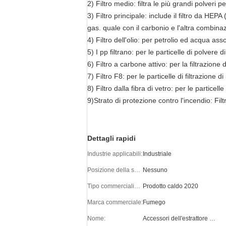
2) Filtro medio: filtra le più grandi polveri p
3) Filtro principale: include il filtro da HEPA (
gas. quale con il carbonio e l'altra combinazi
4)
Filtro dell'olio: per petrolio ed acqua asso
5) I pp filtrano: per le particelle di polvere di
6) Filtro a carbone attivo: per la filtrazione
7) Filtro F8: per le particelle di filtrazione d
8) Filtro dalla fibra di vetro: per le particel
9)Strato di protezione contro l'incendio: Filtri
Dettagli rapidi
Industrie applicabili:
Industriale
Posizione della sala d'esposizione:
Nessuno
Tipo commercializzante:
Prodotto caldo 2020
Marca commerciale:
Fumego
Nome:
Accessori dell'estrattore del vapore