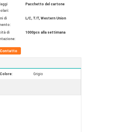
laggi
Pacchetto del cartone
olari:
ni di
L/C, T/T, Western Union
mento:
ità di
1000pcs alla settimana
ntazione:
Contatto
Colore:
Grigio