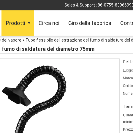
Sales & Support :
86-0755-8396699
Prodotti
Circa noi
Giro della fabbrica
Contr
e del vapore
Tubo flessibile dell'estrazione del fumo di saldatura d
del fumo di saldatura del diametro 75mm
Detta
Luogo 
Marca
Certif
Numer
Termi
Quant
minim
Prezz