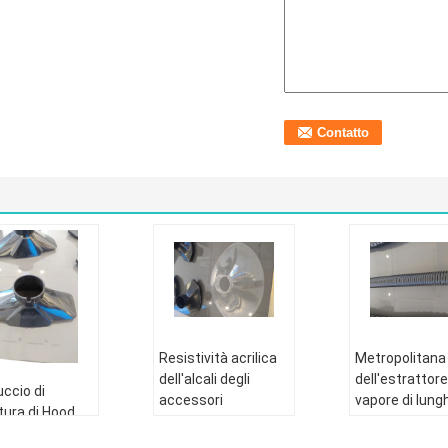
Resistività acrilica
Metropolitana
dell'alcali degli
dell'estrattore
ccio di
accessori
vapore di lun
tura di Hood
dell'estrattore del
75mm di
Resistance
vapore di
adeguamento