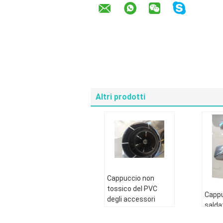
Altri prodotti
Cappuccio non
tossico del PVC
Cappu
degli accessori
salda
dell'estrattore del
Heat 
vapore di 50mm