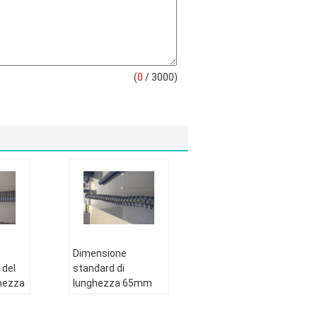
(
0
/ 3000)
Dimensione
 del
standard di
ghezza
lunghezza 65mm
del vapore degli
accessori flessibili