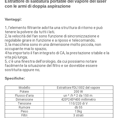
Estrattore di saldatura portatile del vapore del laser
con le armi di doppia aspirazione
Vantaggi:
1, l'elemento filtrante adotta una struttura di ritorno e può
tenere la polvere da tutti i lati;
2, la velocità del fan sono funzione di sincronizzazione e
regolabile girare in funzione e a riposo e telecomando;
3, la macchina sono in una dimensione molto piccola, non
occupante mai lo spazio;
4 ha importato il fan integrato di CA, la prestazione stabile e la
vita più lunga;
5, c'è una finestra dell'orologio, da cui possiamo notare
facilmente la situazione del filtro e se dovrebbe essere
sostituita oppure no;
Specifiche:
Modello
Estrattore FDL1002 del vapore
Potere
200 W
Flusso d'aria
un ³ /h * 2 da 150 m.
Dimensione
420*245*400 millimetro
Tensione
110/220 di V
Rumore
db 55
Peso
13kg
Filtri
3 strati