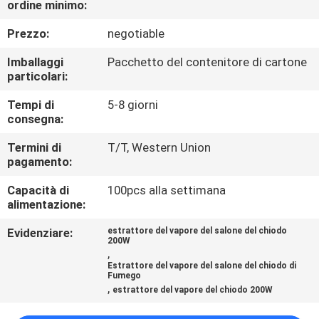
ordine minimo:
CONTROLLO
DI
Prezzo:
negotiable
QUALITÀ
Imballaggi
Pacchetto del contenitore di cartone
particolari:
CONTATTICI
Tempi di
5-8 giorni
consegna:
RICHIEDA
Termini di
T/T, Western Union
pagamento:
UNA
Capacità di
100pcs alla settimana
CITAZIONE
alimentazione:
Evidenziare:
estrattore del vapore del salone del chiodo
MAPPA
200W
,
DEL
Estrattore del vapore del salone del chiodo di
Fumego
SITO
,
estrattore del vapore del chiodo 200W