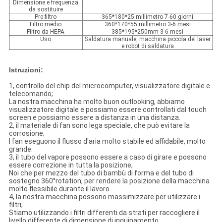
Dimensione e frequenza
da sostituire
Pre-filtro
365*180*25 millimetro 7-60 giorni
Filtro medio
360*170*55 millimetro 3-6 mesi
Filtro da HEPA
385*195*250mm 3-6 mesi
Uso
Saldatura manuale, macchina piccola del laser
e robot di saldatura
Istruzioni:
1, controllo del chip del microcomputer, visualizzatore digitale e
telecomando;
La nostra macchina ha molto buon outlooking, abbiamo
visualizzatore digitale e possiamo essere controllati dal touch
screen e possiamo essere a distanza in una distanza.
2, il materiale di fan sono lega speciale, che può evitare la
corrosione;
I fan eseguono il flusso d'aria molto stabile ed affidabile, molto
grande.
3, il tubo del vapore possono essere a caso di girare e possono
essere correzione in tutta la posizione;
Noi che per mezzo del tubo di bambù di forma e del tubo di
sostegno 360°rotation, per rendere la posizione della macchina
molto flessibile durante il lavoro.
4, la nostra macchina possono massimizzare per utilizzare i
filtri;
Stiamo utilizzando i filtri differenti da strati per raccogliere il
livello differente di dimensione di inquinamento.