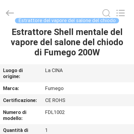
Co.,
Ltd.
All
Rights
Reserved.
Estrattore del vapore del salone del chiodo
Developed
by
ECER
Estrattore Shell mentale del
CASA
vapore del salone del chiodo
PRODOTTI
di Fumego 200W
CIRCA
Luogo di
La CINA
origine:
NOI
Marca:
Fumego
GIRO
Certificazione:
CE ROHS
DELLA
Numero di
FDL1002
FABBRICA
modello:
Quantità di
1