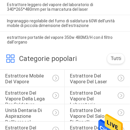
Estrattore leggero del vapore del laboratorio di
340*265*480mm per la marcatura del laser
Ingranaggio regolabile del fumo di saldatura 60W dell'unità
mobile di piccola dimensione dell'estrazione
estrattore portatile del vapore 350w 480M3/H con il filtro
dall'organo
Categorie popolari
Tutti
Estrattore Mobile 
Estrattore Del 
Del Vapore
Vapore Del Laser
Estrattore Del 
Estrattore Del 
Vapore Della Lega 
Vapore Del 
Per Saldatura
Laboratorio
Unità Dentaria Di 
Estrattore Del 
Aspirazione 
Vapore Del Salone 
Dell'aerosol
Di Capelli
Estrattore Del 
Estrattore Del 