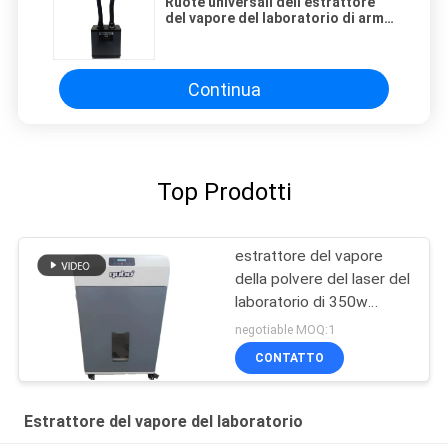
Ruote universali dell'estrattore
del vapore del laboratorio di armi
200W di doppia aspirazione
Continua
Top Prodotti
estrattore del vapore
della polvere del laser del
laboratorio di 350w
HEPA
negotiable MOQ:1
CONTATTO
Estrattore del vapore del laboratorio