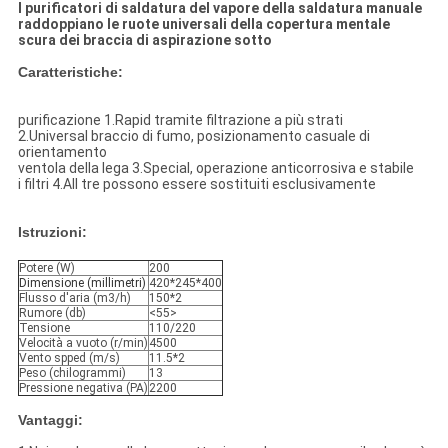
I purificatori di saldatura del vapore della saldatura manuale
raddoppiano le ruote universali della copertura mentale
scura dei braccia di aspirazione sotto
Caratteristiche:
purificazione 1.Rapid tramite filtrazione a più strati
2.Universal braccio di fumo, posizionamento casuale di
orientamento
ventola della lega 3.Special, operazione anticorrosiva e stabile
i filtri 4.All tre possono essere sostituiti esclusivamente
Istruzioni:
Potere (W)
200
Dimensione (millimetri)
420*245*400
Flusso d'aria (m3/h)
150*2
Rumore (db)
<55>
Tensione
110/220
Velocità a vuoto (r/min)
4500
Vento spped (m/s)
11.5*2
Peso (chilogrammi)
13
Pressione negativa (PA)
2200
Vantaggi: