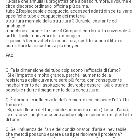
1.Noise che annulla la progettazione a basso rumore, il volume è
circa discorso ordinario, officina più calma.
tubo 2.Replaceable e cappuccio, accessori adatti di scelta, varie
specifiche tubo e cappuccio dei materiali.
struttura mentale della struttura 3.Durable, costante ed
unshaped
macchina di progettazione 4.Compact con la ruota universale 4
sotto, facile muoversi e lo stoccaggio
il gancio 5.Removabel e la copertura, sostituiscono il filtro e
controllare la circostanza più easyier
FAQ
Q: Fa la dimensione del tubo colpiscono l'efficacia di fumo?
: Sì e l'impatto è molto grande, perché l'aumento della
resistenza della curvatura sarà più forte, con conseguente
indebolimento dell'aspirazione, dovrebbe essere il più distante
possibile ridurre il piegamento della conduttura.
Q: È il prodotto influenzato dall'ambiente che colpisce l'effetto
fumare?
: Sì, quale flusso del fan, condizionamento d'aria (flusso d'aria);
Le distanze lunghe possono anche colpire seriamente gli effetti
di fumo
Q: Se l'influenza dei fan e dei condizionatori d'aria è inevitabile,
che metodi possono essere usati per risolvere il problema?