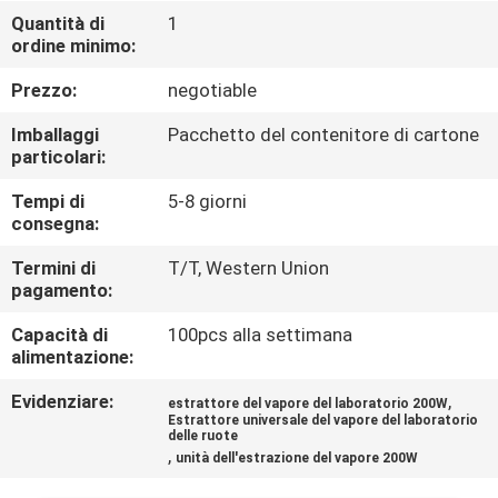
CONTROLLO
Quantità di
1
ordine minimo:
DI
QUALITÀ
Prezzo:
negotiable
Imballaggi
Pacchetto del contenitore di cartone
CONTATTICI
particolari:
Tempi di
5-8 giorni
consegna:
RICHIEDA
UNA
Termini di
T/T, Western Union
pagamento:
CITAZIONE
Capacità di
100pcs alla settimana
alimentazione:
MAPPA
Evidenziare:
,
estrattore del vapore del laboratorio 200W
DEL
Estrattore universale del vapore del laboratorio
delle ruote
SITO
,
unità dell'estrazione del vapore 200W