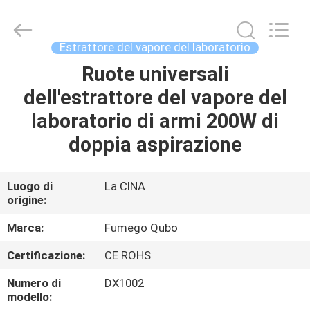
Flex
Technology
Co.,
Ltd.
All
Estrattore del vapore del laboratorio
Rights
Reserved.
Developed
Ruote universali
CASA
by
ECER
dell'estrattore del vapore del
PRODOTTI
laboratorio di armi 200W di
doppia aspirazione
CIRCA
NOI
Luogo di
La CINA
origine:
GIRO
Marca:
Fumego Qubo
DELLA
Certificazione:
CE ROHS
FABBRICA
Numero di
DX1002
modello: