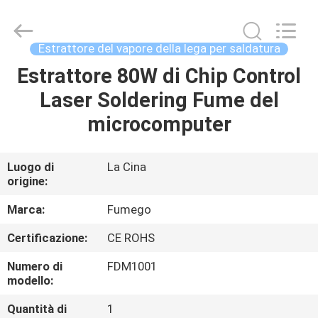
Dongguan
Flex
Technology
Co.,
Ltd.
Estrattore del vapore della lega per saldatura
All
Rights
Estrattore 80W di Chip Control
CASA
Reserved.
Developed
by
Laser Soldering Fume del
ECER
PRODOTTI
microcomputer
CIRCA
Luogo di
La Cina
origine:
NOI
Marca:
Fumego
GIRO
Certificazione:
CE ROHS
DELLA
Numero di
FDM1001
FABBRICA
modello:
Quantità di
1