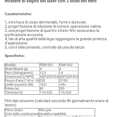
incidere di segno del laser con 3 strati del filtro
Caratteristiche:
1, struttura di corpo del metallo, forte e durevole;
2, progettazione di riduzione di rumore, operazione calma;
3, una progettazione di quattro strato-filtri assicurano la
purificazione accurata;
4, fan di alta qualità della lega raggiungono la grande potenza
d'aspirazione;
5, con il telecomando, controllo da una distanza
Specifiche:
Modello
FDM1001
FDM1002
Strati filtranti (p)
4
4
Peso (chilogrammi)
12,5
14
Dimensione (L*W*H)
420*250*410
420*250*410
Flusso d'aria (³ di m. /h)
235
2*150
Livello acustico (db)
<52>
<55>
Potere (w)
80
200
Tensione (v)
110/220
110/220
Filtri dal consumo (calcolati secondo 8h giornalmente orario di
lavoro)
Primo strato
Filtro pre-
Ciclo della sostituzione
(lavabile e ripetibile)