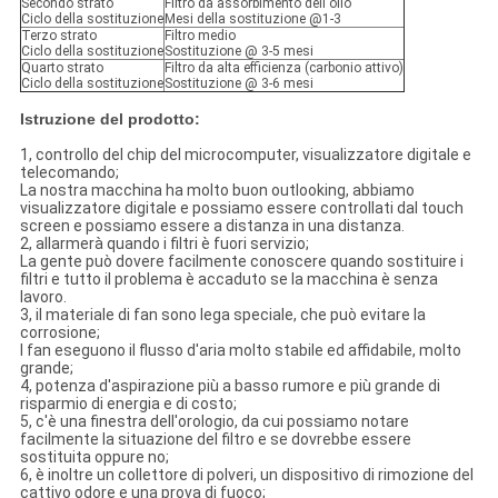
Secondo strato
Filtro da assorbimento dell'olio
Ciclo della sostituzione
Mesi della sostituzione @1-3
Terzo strato
Filtro medio
Ciclo della sostituzione
Sostituzione @ 3-5 mesi
Quarto strato
Filtro da alta efficienza (carbonio attivo)
Ciclo della sostituzione
Sostituzione @ 3-6 mesi
Istruzione del prodotto:
1, controllo del chip del microcomputer, visualizzatore digitale e
telecomando;
La nostra macchina ha molto buon outlooking, abbiamo
visualizzatore digitale e possiamo essere controllati dal touch
screen e possiamo essere a distanza in una distanza.
2, allarmerà quando i filtri è fuori servizio;
La gente può dovere facilmente conoscere quando sostituire i
filtri e tutto il problema è accaduto se la macchina è senza
lavoro.
3, il materiale di fan sono lega speciale, che può evitare la
corrosione;
I fan eseguono il flusso d'aria molto stabile ed affidabile, molto
grande;
4, potenza d'aspirazione più a basso rumore e più grande di
risparmio di energia e di costo;
5, c'è una finestra dell'orologio, da cui possiamo notare
facilmente la situazione del filtro e se dovrebbe essere
sostituita oppure no;
6, è inoltre un collettore di polveri, un dispositivo di rimozione del
cattivo odore e una prova di fuoco;