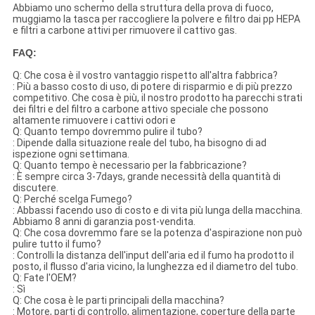
Abbiamo uno schermo della struttura della prova di fuoco,
muggiamo la tasca per raccogliere la polvere e filtro dai pp HEPA
e filtri a carbone attivi per rimuovere il cattivo gas.
FAQ:
Q: Che cosa è il vostro vantaggio rispetto all'altra fabbrica?
: Più a basso costo di uso, di potere di risparmio e di più prezzo
competitivo. Che cosa è più, il nostro prodotto ha parecchi strati
dei filtri e del filtro a carbone attivo speciale che possono
altamente rimuovere i cattivi odori e
Q: Quanto tempo dovremmo pulire il tubo?
: Dipende dalla situazione reale del tubo, ha bisogno di ad
ispezione ogni settimana.
Q: Quanto tempo è necessario per la fabbricazione?
: È sempre circa 3-7days, grande necessità della quantità di
discutere.
Q: Perché scelga Fumego?
: Abbassi facendo uso di costo e di vita più lunga della macchina.
Abbiamo 8 anni di garanzia post-vendita.
Q: Che cosa dovremmo fare se la potenza d'aspirazione non può
pulire tutto il fumo?
: Controlli la distanza dell'input dell'aria ed il fumo ha prodotto il
posto, il flusso d'aria vicino, la lunghezza ed il diametro del tubo.
Q: Fate l'OEM?
: Sì
Q: Che cosa è le parti principali della macchina?
: Motore, parti di controllo, alimentazione, coperture della parte