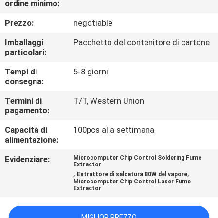
ordine minimo:
CONTROLLO
DI
Prezzo:
negotiable
QUALITÀ
Imballaggi
Pacchetto del contenitore di cartone
particolari:
CONTATTICI
Tempi di
5-8 giorni
consegna:
RICHIEDA
Termini di
T/T, Western Union
pagamento:
UNA
Capacità di
100pcs alla settimana
CITAZIONE
alimentazione:
Evidenziare:
Microcomputer Chip Control Soldering Fume
MAPPA
Extractor
,
,
Estrattore di saldatura 80W del vapore
DEL
Microcomputer Chip Control Laser Fume
Extractor
SITO
MIGLIOR PREZZO