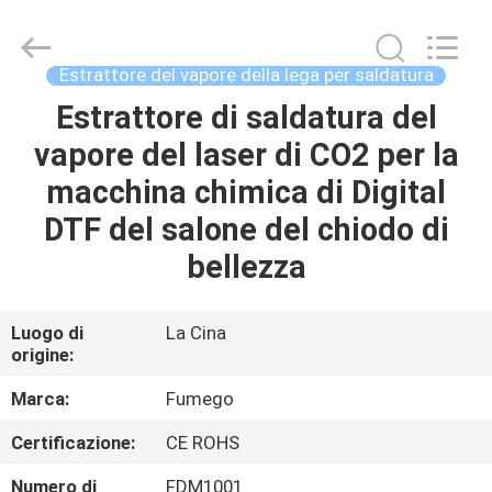
Dongguan
Flex
Technology
Co.,
Ltd.
Estrattore del vapore della lega per saldatura
All
Rights
Estrattore di saldatura del
CASA
Reserved.
Developed
by
vapore del laser di CO2 per la
ECER
PRODOTTI
macchina chimica di Digital
DTF del salone del chiodo di
CIRCA
bellezza
NOI
Luogo di
La Cina
origine:
GIRO
DELLA
Marca:
Fumego
FABBRICA
Certificazione:
CE ROHS
Numero di
FDM1001