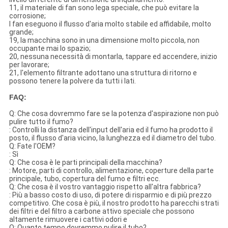
11, il materiale di fan sono lega speciale, che può evitare la
corrosione;
I fan eseguono il flusso d'aria molto stabile ed affidabile, molto
grande;
19, la macchina sono in una dimensione molto piccola, non
occupante mai lo spazio;
20, nessuna necessità di montarla, tappare ed accendere, inizio
per lavorare;
21, l'elemento filtrante adottano una struttura di ritorno e
possono tenere la polvere da tutti i lati.
FAQ:
Q: Che cosa dovremmo fare se la potenza d'aspirazione non può
pulire tutto il fumo?
: Controlli la distanza dell'input dell'aria ed il fumo ha prodotto il
posto, il flusso d'aria vicino, la lunghezza ed il diametro del tubo.
Q: Fate l'OEM?
: Sì
Q: Che cosa è le parti principali della macchina?
: Motore, parti di controllo, alimentazione, coperture della parte
principale, tubo, copertura del fumo e filtri ecc.
Q: Che cosa è il vostro vantaggio rispetto all'altra fabbrica?
: Più a basso costo di uso, di potere di risparmio e di più prezzo
competitivo. Che cosa è più, il nostro prodotto ha parecchi strati
dei filtri e del filtro a carbone attivo speciale che possono
altamente rimuovere i cattivi odori e
Q: Quanto tempo dovremmo pulire il tubo?