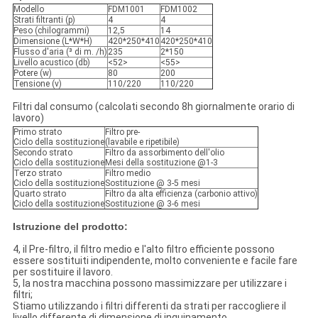
Modello
FDM1001
FDM1002
Strati filtranti (p)
4
4
Peso (chilogrammi)
12,5
14
Dimensione (L*W*H)
420*250*410
420*250*410
Flusso d'aria (³ di m. /h)
235
2*150
Livello acustico (db)
<52>
<55>
Potere (w)
80
200
Tensione (v)
110/220
110/220
Filtri dal consumo (calcolati secondo 8h giornalmente orario di
lavoro)
Primo strato
Filtro pre-
Ciclo della sostituzione
(lavabile e ripetibile)
Secondo strato
Filtro da assorbimento dell'olio
Ciclo della sostituzione
Mesi della sostituzione @1-3
Terzo strato
Filtro medio
Ciclo della sostituzione
Sostituzione @ 3-5 mesi
Quarto strato
Filtro da alta efficienza (carbonio attivo)
Ciclo della sostituzione
Sostituzione @ 3-6 mesi
Istruzione del prodotto:
4, il Pre-filtro, il filtro medio e l'alto filtro efficiente possono
essere sostituiti indipendente, molto conveniente e facile fare
per sostituire il lavoro.
5, la nostra macchina possono massimizzare per utilizzare i
filtri;
Stiamo utilizzando i filtri differenti da strati per raccogliere il
livello differente di dimensione di inquinamento.