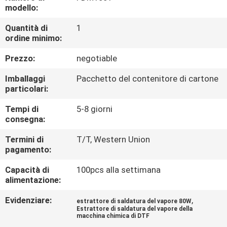
CONTROLLO
modello:
DI
Quantità di
1
ordine minimo:
QUALITÀ
Prezzo:
negotiable
CONTATTICI
Imballaggi
Pacchetto del contenitore di cartone
particolari:
RICHIEDA
Tempi di
5-8 giorni
consegna:
UNA
CITAZIONE
Termini di
T/T, Western Union
pagamento:
Capacità di
100pcs alla settimana
MAPPA
alimentazione:
DEL
Evidenziare:
,
estrattore di saldatura del vapore 80W
SITO
Estrattore di saldatura del vapore della
macchina chimica di DTF
,