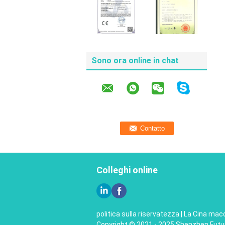
Sono ora online in chat
Colleghi online
politica sulla riservatezza
|
La Cina macc
Copyright © 2021 - 2025 Shenzhen Futur