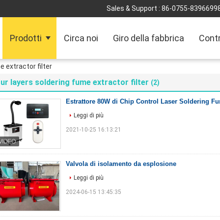
Sales & Support :
86-0755-8396699
Prodotti
Circa noi
Giro della fabbrica
Contr
e extractor filter
ur layers soldering fume extractor filter
(2)
Estrattore 80W di Chip Control Laser Soldering 
Leggi di più
2021-10-25 16:13:21
Valvola di isolamento da esplosione
Leggi di più
2024-06-15 13:45:35