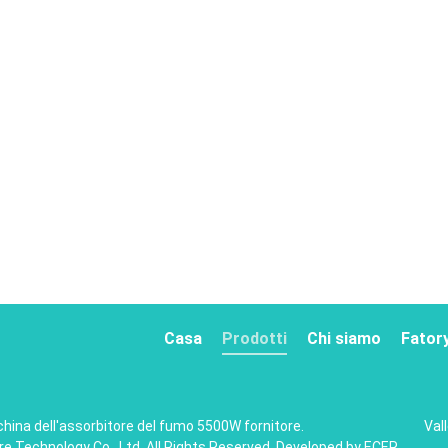
Casa
Prodotti
Chi siamo
Fator
hina dell'assorbitore del fumo 5500W
fornitore.
Val
e Technology Co., Ltd. All Rights Reserved. Developed by
ECER